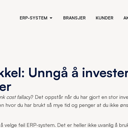
ERP-SYSTEM
BRANSJER
KUNDER
A
kkel: Unngå å investere
er
nk cost fallacy
? Det oppstår når du har gjort en stor inv
en hvor du har brukt så mye tid og penger at du ikke øns
g å velge feil ERP-system. Det er heller ikke uvanlig å b