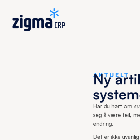
Ny arti
AKTUELT
system
Har du hørt om
su
seg å være feil, m
endring.
Det er ikke uvanli