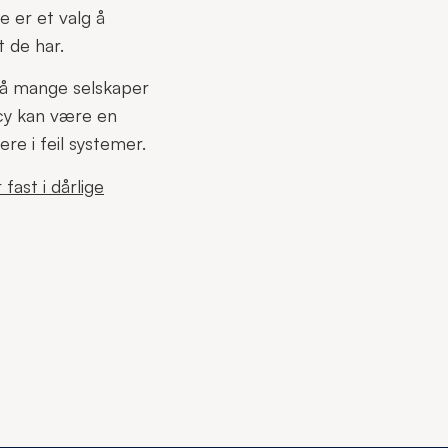
e er et valg å
t de har.
 så mange selskaper
cy kan være en
re i feil systemer.
fast i dårlige