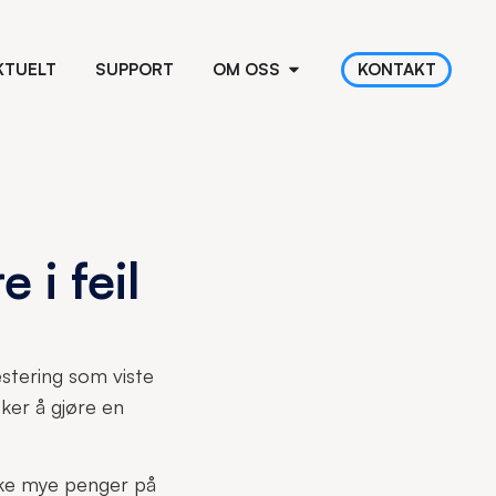
KTUELT
SUPPORT
OM OSS
KONTAKT
 i feil
estering som viste
ker å gjøre en
ruke mye penger på