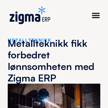
Metallteknikk fikk
METALLTEKNIKK
forbedret
lønnsomheten med
Zigma ERP