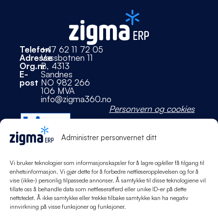
Telefon
+47 62 11 72 05
Adresse
Vassbotnen 11
Org.nr
B, 4313
E-
Sandnes
post
NO 982 266
106 MVA
info@zigma360.no
Personvern og cookies
Administrer personvernet ditt
Vi bruker teknologier som informasjonskapsler for å lagre og/eller få tilgang til
enhetsinformasjon. Vi gjør dette for å forbedre nettleseropplevelsen og for å
vise (ikke-) personlig tilpassede annonser. Å samtykke til disse teknologiene vil
tillate oss å behandle data som nettleseratferd eller unike ID-er på dette
nettstedet. Å ikke samtykke eller trekke tilbake samtykke kan ha negativ
innvirkning på visse funksjoner og funksjoner.