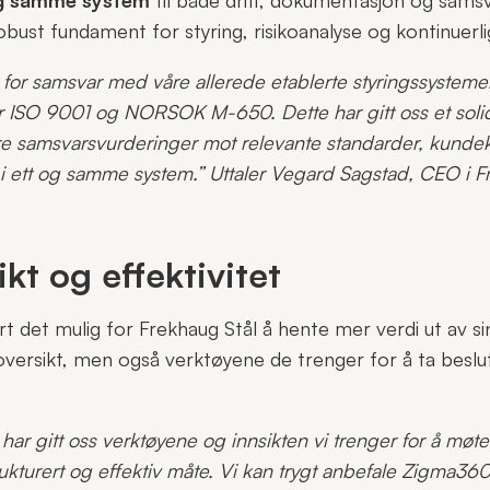
obust fundament for styring, risikoanalyse og kontinuerli
t for samsvar med våre allerede etablerte styringssysteme
tter ISO 9001 og NORSOK M-650. Dette har gitt oss et soli
re samsvarsvurderinger mot relevante standarder, kundek
lt i ett og samme system.” Uttaler Vegard Sagstad, CEO i F
ikt og effektivitet
t det mulig for Frekhaug Stål å hente mer verdi ut av si
oversikt, men også verktøyene de trenger for å ta beslu
har gitt oss verktøyene og innsikten vi trenger for å møt
rukturert og effektiv måte. Vi kan trygt anbefale Zigma3