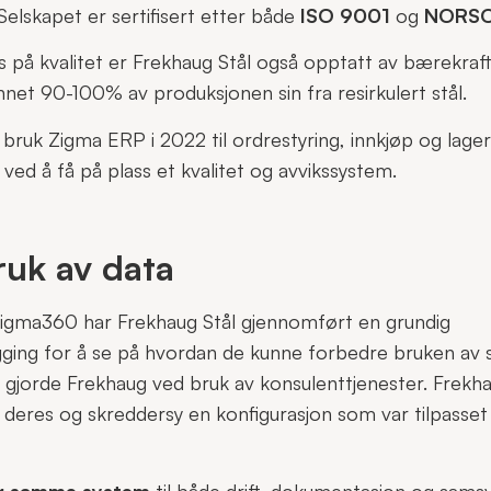
elskapet er sertifisert etter både
ISO 9001
og
NORSO
fokus på kvalitet er Frekhaug Stål også opptatt av bærekraf
nnet 90-100% av produksjonen sin fra resirkulert stål.
i bruk Zigma ERP i 2022 til ordrestyring, innkjøp og lage
 ved å få på plass et kvalitet og avvikssystem.
ruk av data
igma360 har Frekhaug Stål gjennomført en grundig
gging for å se på hvordan de kunne forbedre bruken av
 gjorde Frekhaug ved bruk av konsulenttjenester. Frekhaug
 deres og skreddersy en konfigurasjon som var tilpasse
g samme system
til både drift, dokumentasjon og samsv