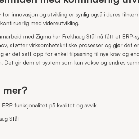
v for innovasjon og utvikling er synlig også i deres tilnær
kontinuerlig med videreutvikling.
amarbeid med Zigma har Frekhaug Stål nå fått et ERP-
hov, støtter virksomhetskritiske prosesser og gjør det 
egg er det satt opp for enkel tilpasning til nye krav og en
n. Det gir dem et system som kan vokse og endres s
e mer?
a
ERP funksjonalitet på kvalitet og avvik.
ug Stål