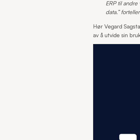
ERP til andre 
data.” fortell
Hør Vegard Sagsta
av å utvide sin br
Videoavspiller