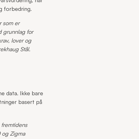
g forbedring.
r som er
d grunnlag for
rav, lover og
rekhaug Stål.
ne data. Ikke bare
tninger basert på
e fremtidens
60 og
Zigma