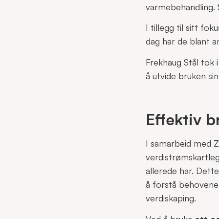
varmebehandling. S
I tillegg til sitt 
dag har de blant a
Frekhaug Stål tok 
å utvide bruken sin
Effektiv b
I samarbeid med Z
verdistrømskartle
allerede har. Dette
å forstå behovene
verdiskaping.
Ved å bruke
ett o