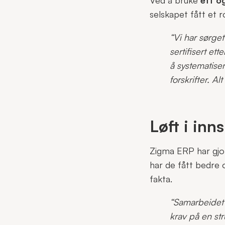
selskapet fått et r
“Vi har sørge
sertifisert e
å systematise
forskrifter. A
Løft i inns
Zigma ERP har gjor
har de fått bedre 
fakta.
“Samarbeidet 
krav på en st