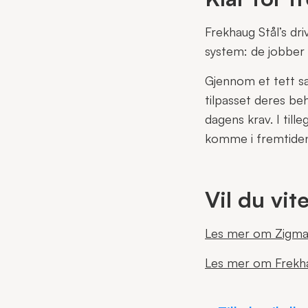
Frekhaug Stål’s dri
system: de jobber 
Gjennom et tett s
tilpasset deres be
dagens krav. I till
komme i fremtide
Vil du vit
Les mer om
Zigm
Les mer om Frekha