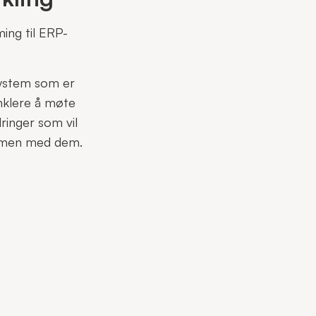
ming til ERP-
system som er
enklere å møte
dringer som vil
ammen med dem.