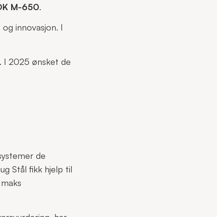
K M-650
.
t og innovasjon. I
r. I 2025 ønsket de
 systemer de
 Stål fikk hjelp til
t maks
arsvurdering, har