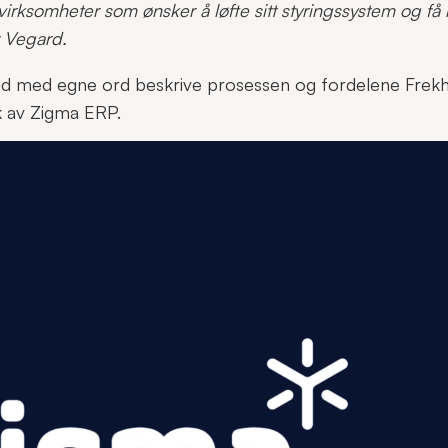
virksomheter som ønsker å løfte sitt styringssystem og få 
er Vegard.
d med egne ord beskrive prosessen og fordelene Frekha
uk av Zigma ERP.