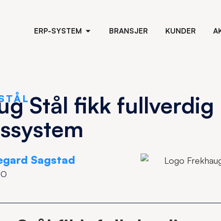
ERP-SYSTEM
BRANSJER
KUNDER
A
g Stål fikk fullverdig
STÅL
tssystem
egard Sagstad
EO