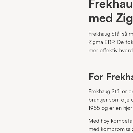
Frekhaug
med
Zi
Frekhaug Stål så m
Zigma ERP. De tok 
mer effektiv hverd
For Frekha
Frekhaug Stål er en
bransjer som olje o
1955 og er en hjør
Med høy kompetanse
med kompromissløs 